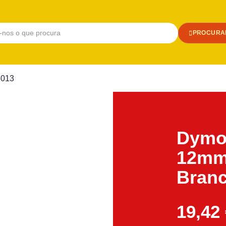
PROCURA
5013
Dymo 
12m
Branc
19,42