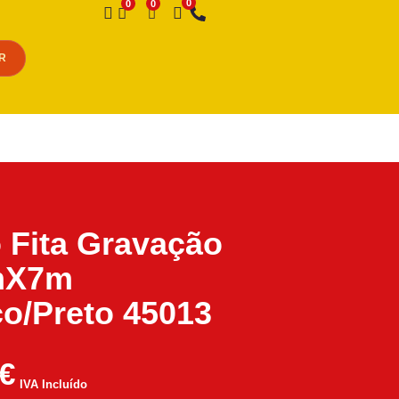
Desejo
R
Fita Gravação
mX7m
o/Preto 45013
€
IVA Incluído