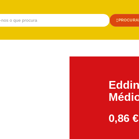
PROCURA
Eddi
Médio
0,86
€