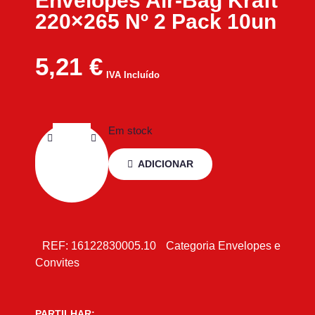
Envelopes Air-Bag Kraft
220×265 Nº 2 Pack 10un
5,21
€
IVA Incluído
Em stock
ADICIONAR
REF:
16122830005.10
Categoria
Envelopes e
Convites
PARTILHAR: