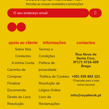
Receba as nossas novidades e promoções
apoio ao cliente
informações
contactos
Sobre Nós
Termos e
Rua Nova de
Contactos
Condições
Santa Cruz,
Nº171 4710-409
A minha Conta
Política de
Braga
Carrinho de
privacidade
Compras
Política de Cookies
+351 935 863 121
*Chamada para a rede
Finalizar
Resolução de
móvel nacional
Encomenda
Litígios Online
info@royalwork.pt
Direito de Livre
Livro de
Resolução
Reclamações