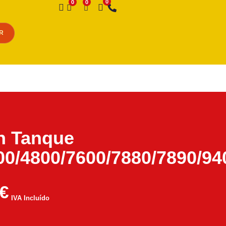
Desejo
R
n Tanque
0/4800/7600/7880/7890/94
€
IVA Incluído