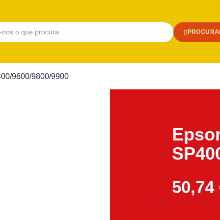
PROCURA
400/9600/9800/9900
Epso
SP400
50,74