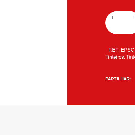
REF:
EPSC
Tinteiros
,
Tint
PARTILHAR: