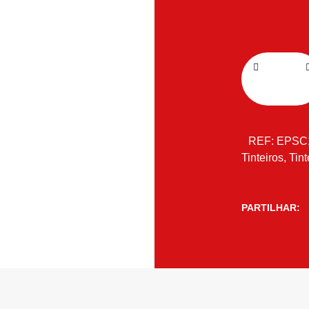
REF:
EPSC
Tinteiros
,
Tint
PARTILHAR: