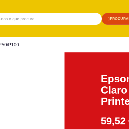
PROCURA
r P50/P100
Epson
Claro
Print
59,52