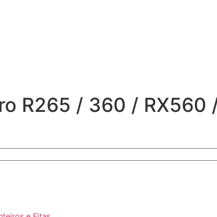
aro R265 / 360 / RX560
nteiros e Fitas