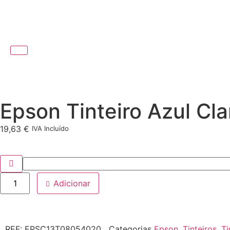
Epson Tinteiro Azul Cl
19,63
€
IVA Incluído
Adicionar
REF:
EPSC13T08054020
Categorias
Epson
,
Tinteiros
,
Ti