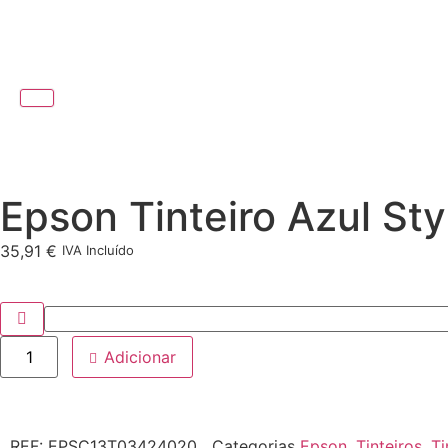
Epson Tinteiro Azul St
35,91
€
IVA Incluído
Adicionar
REF:
EPSC13T03424020
Categorias
Epson
,
Tinteiros
,
Ti