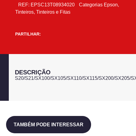
REF:
EPSC13T08934020
Categorias
Epson
,
Tinteiros
,
Tinteiros e Fitas
PARTILHAR:
DESCRIÇÃO
S20/S21/SX100/SX105/SX110/SX115/SX200/SX205/S
TAMBÉM PODE INTERESSAR