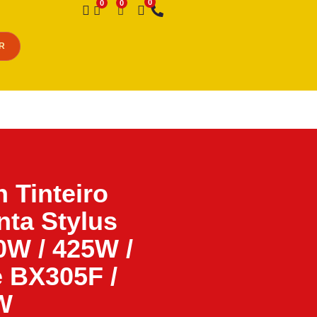
Desejo
R
 Tinteiro
ta Stylus
W / 425W /
e BX305F /
W