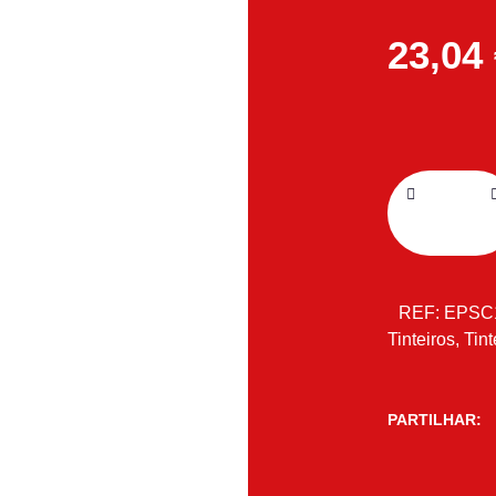
23,04
REF:
EPSC
Tinteiros
,
Tint
PARTILHAR: