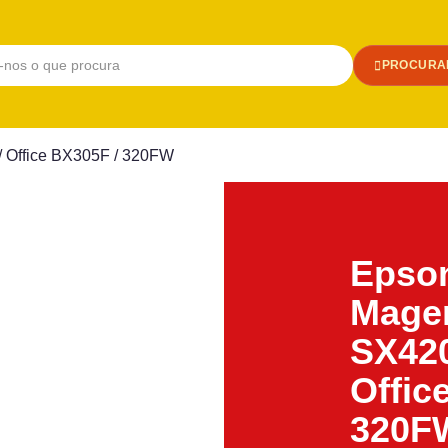
PROCURA
/ Office BX305F / 320FW
Epson
Magen
SX420
Offic
320F