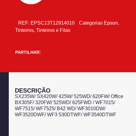
REF:
EPSC13T12914010
Categorias
Epson
,
Tinteiros
,
Tinteiros e Fitas
PARTILHAR:
DESCRIÇÃO
SX235W/ SX420W/ 425W/ 525WD/ 620FW/ Office
BX305F/ 320FW/ 525WD/ 625FWD / WF7015/
WF7515/ WF7525/ B42 WD/ WF3010DW/
WF3520DWF/ WF3 530DTWF/ WF3540DTWF