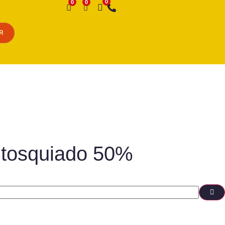
Desejo
R
 tosquiado 50%