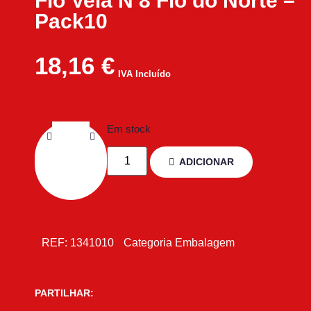
Fio Vela N 8 Fio do Norte –
Pack10
18,16
€
IVA Incluído
Em stock
ADICIONAR
REF:
1341010
Categoria
Embalagem
PARTILHAR: