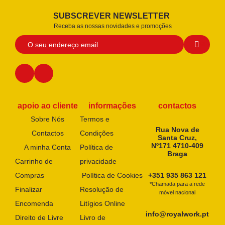
SUBSCREVER NEWSLETTER
Receba as nossas novidades e promoções
apoio ao cliente
informações
contactos
Sobre Nós
Termos e
Rua Nova de
Contactos
Condições
Santa Cruz,
Nº171 4710-409
A minha Conta
Política de
Braga
Carrinho de
privacidade
Compras
Política de Cookies
+351 935 863 121
*Chamada para a rede
Finalizar
Resolução de
móvel nacional
Encomenda
Litígios Online
info@royalwork.pt
Direito de Livre
Livro de