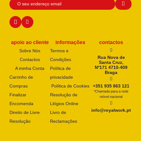
apoio ao cliente
informações
contactos
Sobre Nós
Termos e
Rua Nova de
Contactos
Condições
Santa Cruz,
Nº171 4710-409
A minha Conta
Política de
Braga
Carrinho de
privacidade
Compras
Política de Cookies
+351 935 863 121
*Chamada para a rede
Finalizar
Resolução de
móvel nacional
Encomenda
Litígios Online
info@royalwork.pt
Direito de Livre
Livro de
Resolução
Reclamações