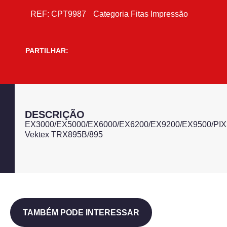
REF:
CPT9987
Categoria
Fitas Impressão
PARTILHAR:
DESCRIÇÃO
EX3000/EX5000/EX6000/EX6200/EX9200/EX9500/PIX
Vektex TRX895B/895
TAMBÉM PODE INTERESSAR