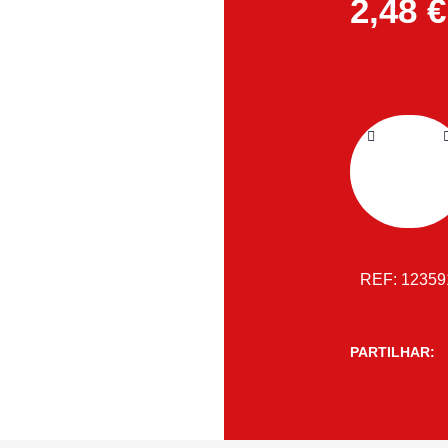
2,48
€
REF:
1235
PARTILHAR: