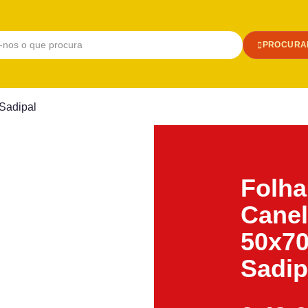
PROCURA
Sadipal
Folha
Canel
50x70
Sadip