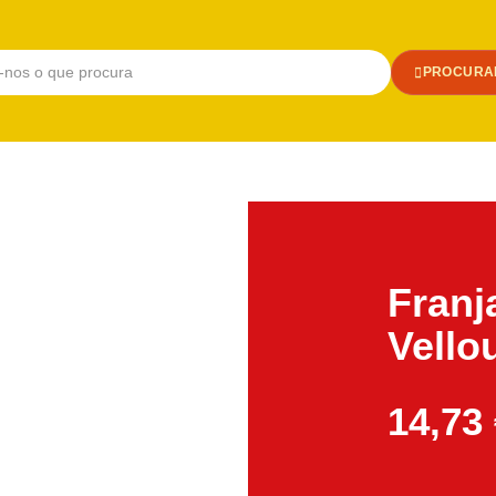
PROCURA
Franj
Vello
14,73