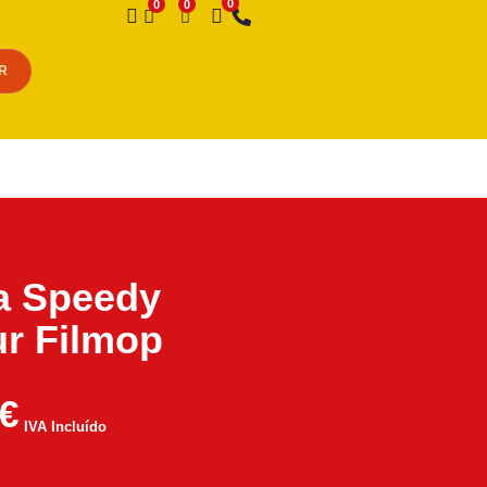
Desejo
R
a Speedy
ur Filmop
€
IVA Incluído