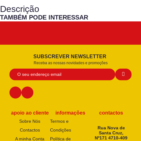
Descrição
TAMBÉM PODE INTERESSAR
SUBSCREVER NEWSLETTER
Receba as nossas novidades e promoções
apoio ao cliente
informações
contactos
Sobre Nós
Termos e
Rua Nova de
Contactos
Condições
Santa Cruz,
Nº171 4710-409
A minha Conta
Política de