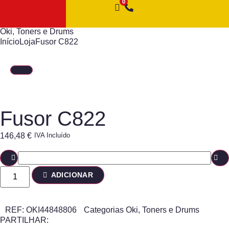
Oki
,
Toners e Drums
Início
Loja
Fusor C822
Fusor C822
146,48
€
IVA Incluído
ADICIONAR
REF:
OKI44848806
Categorias
Oki
,
Toners e Drums
PARTILHAR: