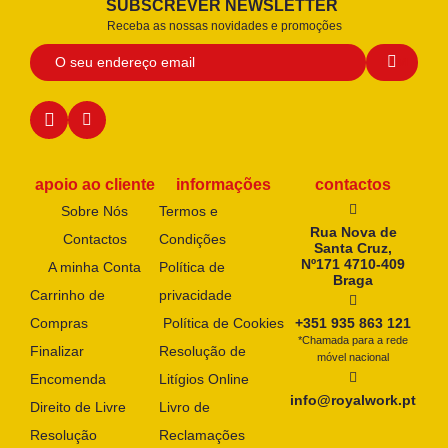
SUBSCREVER NEWSLETTER
Receba as nossas novidades e promoções
apoio ao cliente
informações
contactos
Sobre Nós
Termos e
Rua Nova de
Contactos
Condições
Santa Cruz,
Nº171 4710-409
A minha Conta
Política de
Braga
Carrinho de
privacidade
Compras
Política de Cookies
+351 935 863 121
*Chamada para a rede
Finalizar
Resolução de
móvel nacional
Encomenda
Litígios Online
info@royalwork.pt
Direito de Livre
Livro de
Resolução
Reclamações