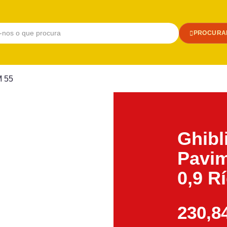
PROCURA
M 55
Ghibl
Pavi
0,9 R
230,8