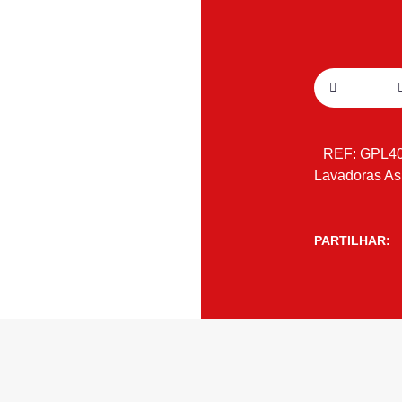
REF:
GPL40
Lavadoras As
PARTILHAR: