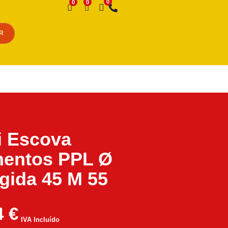
Desejo
R
i Escova
mentos PPL Ø
ígida 45 M 55
4
€
IVA Incluído