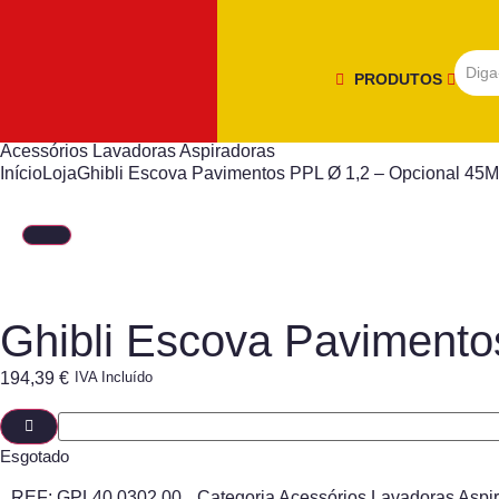
PRODUTOS
Acessórios Lavadoras Aspiradoras
Início
Loja
Ghibli Escova Pavimentos PPL Ø 1,2 – Opcional 45M
Ghibli Escova Pavimento
194,39
€
IVA Incluído
Esgotado
REF:
GPL40.0302.00
Categoria
Acessórios Lavadoras Aspi