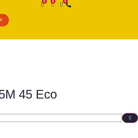
Desejo
R
45M 45 Eco