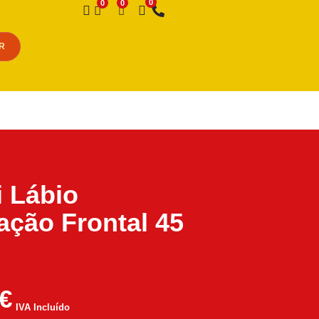
Desejo
R
i Lábio
ação Frontal 45
€
IVA Incluído