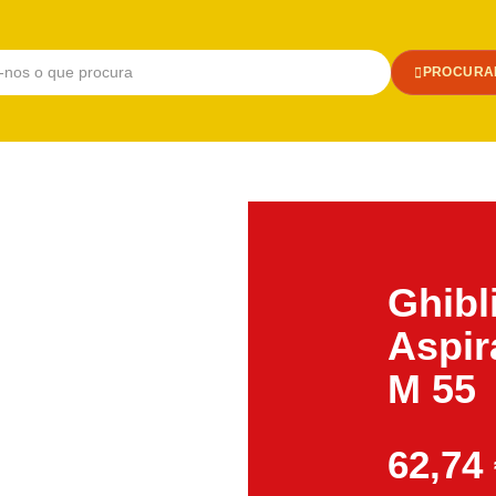
PROCURA
Ghibl
Aspir
M 55
62,74