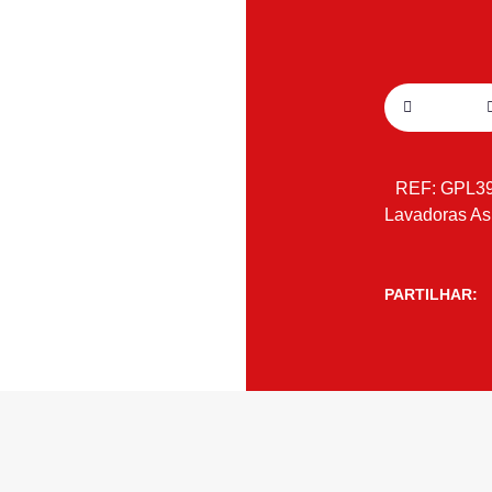
REF:
GPL39
Lavadoras As
PARTILHAR: