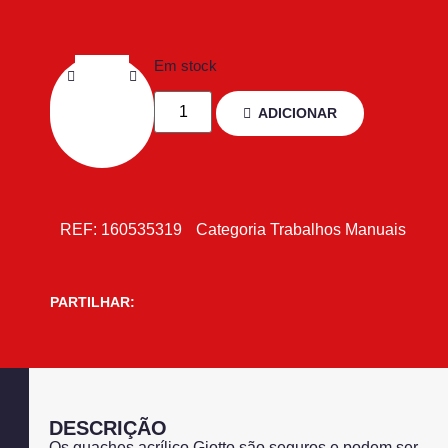
Em stock
ADICIONAR
REF:
160535319
Categoria
Trabalhos Manuais
PARTILHAR:
DESCRIÇÃO
Os guaches acrílico Giotto são seguros e podem ser