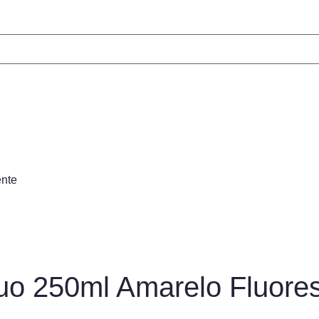
ente
luo 250ml Amarelo Fluore