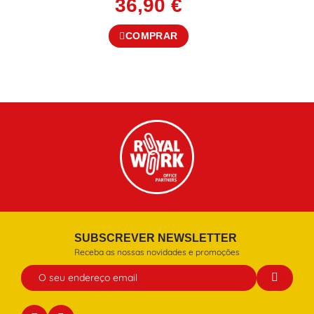
36,90
€
COMPRAR
SUBSCREVER NEWSLETTER
Receba as nossas novidades e promoções