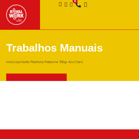
Trabalhos Manuais
Início
Loja
Giotto Plasticina Patplume 350gr Azul Claro