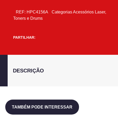
REF:
HPC4156A
Categorias
Acessórios Laser
,
Toners e Drums
PARTILHAR:
DESCRIÇÃO
TAMBÉM PODE INTERESSAR