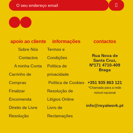
apoio ao cliente
informações
contactos
Sobre Nós
Termos e
Rua Nova de
Contactos
Condições
Santa Cruz,
Nº171 4710-409
A minha Conta
Política de
Braga
Carrinho de
privacidade
Compras
Política de Cookies
+351 935 863 121
*Chamada para a rede
Finalizar
Resolução de
móvel nacional
Encomenda
Litígios Online
info@royalwork.pt
Direito de Livre
Livro de
Resolução
Reclamações