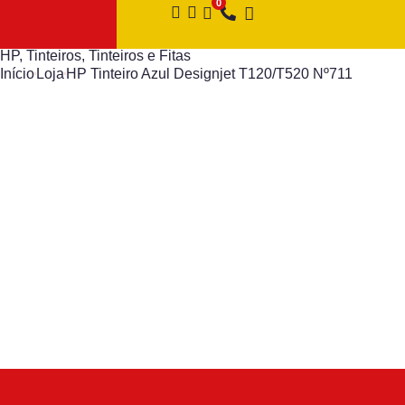
HP
,
Tinteiros
,
Tinteiros e Fitas
Início
Loja
HP Tinteiro Azul Designjet T120/T520 Nº711