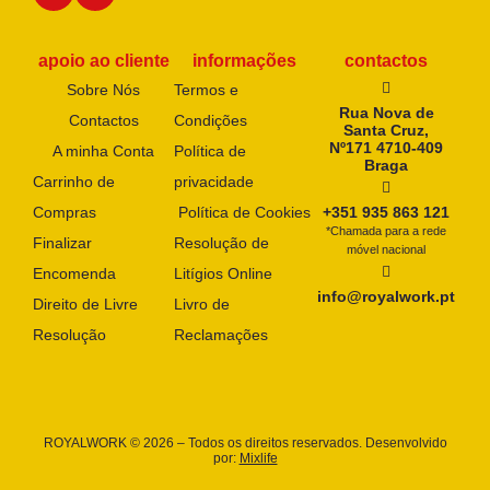
apoio ao cliente
informações
contactos
Sobre Nós
Termos e
Rua Nova de
Contactos
Condições
Santa Cruz,
Nº171 4710-409
A minha Conta
Política de
Braga
Carrinho de
privacidade
Compras
Política de Cookies
+351 935 863 121
*Chamada para a rede
Finalizar
Resolução de
móvel nacional
Encomenda
Litígios Online
info@royalwork.pt
Direito de Livre
Livro de
Resolução
Reclamações
ROYALWORK © 2026 – Todos os direitos reservados. Desenvolvido
por:
Mixlife