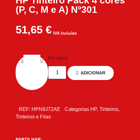
HP Tinteiro Pack 4 cores
(P, C, M e A) Nº301
51,65
€
IVA Incluído
Em stock
ADICIONAR
REF:
HPN9J72AE
Categorias
HP
,
Tinteiros
,
Tinteiros e Fitas
PARTILHAR: