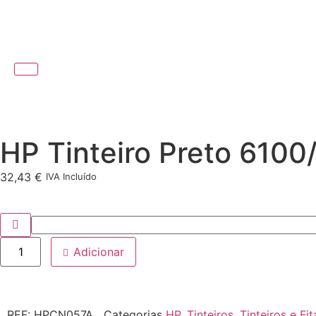
HP Tinteiro Preto 610
32,43
€
IVA Incluído
Adicionar
REF:
HPCN057A
Categorias
HP
,
Tinteiros
,
Tinteiros e Fit