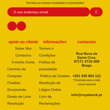
Receba as nossas novidades e promoções
apoio ao cliente
informações
contactos
Sobre Nós
Termos e
Rua Nova de
Contactos
Condições
Santa Cruz,
Nº171 4710-409
A minha Conta
Política de
Braga
Carrinho de
privacidade
Compras
Política de Cookies
+351 935 863 121
*Chamada para a rede
Finalizar
Resolução de
móvel nacional
Encomenda
Litígios Online
info@royalwork.pt
Direito de Livre
Livro de
Resolução
Reclamações