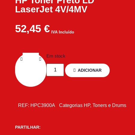
HP Toner Preto LD
LaserJet 4V/4MV
52,45
€
IVA Incluído
Em stock
ADICIONAR
REF:
HPC3900A
Categorias
HP
,
Toners e Drums
PARTILHAR: