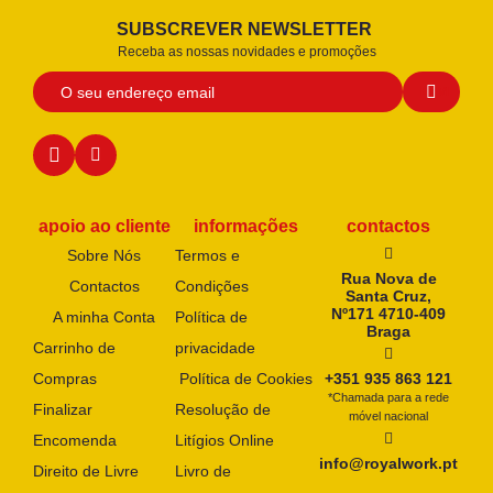
SUBSCREVER NEWSLETTER
Receba as nossas novidades e promoções
apoio ao cliente
informações
contactos
Sobre Nós
Termos e
Rua Nova de
Contactos
Condições
Santa Cruz,
Nº171 4710-409
A minha Conta
Política de
Braga
Carrinho de
privacidade
Compras
Política de Cookies
+351 935 863 121
*Chamada para a rede
Finalizar
Resolução de
móvel nacional
Encomenda
Litígios Online
info@royalwork.pt
Direito de Livre
Livro de