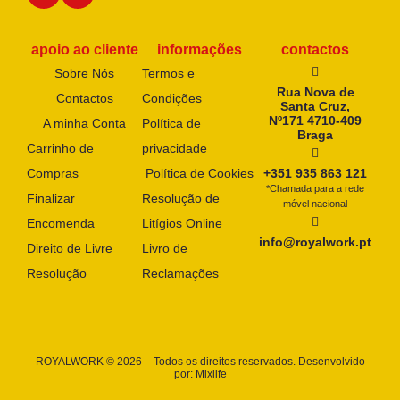
apoio ao cliente
informações
contactos
Sobre Nós
Termos e
Rua Nova de
Contactos
Condições
Santa Cruz,
Nº171 4710-409
A minha Conta
Política de
Braga
Carrinho de
privacidade
Compras
Política de Cookies
+351 935 863 121
*Chamada para a rede
Finalizar
Resolução de
móvel nacional
Encomenda
Litígios Online
info@royalwork.pt
Direito de Livre
Livro de
Resolução
Reclamações
ROYALWORK © 2026 – Todos os direitos reservados. Desenvolvido
por:
Mixlife