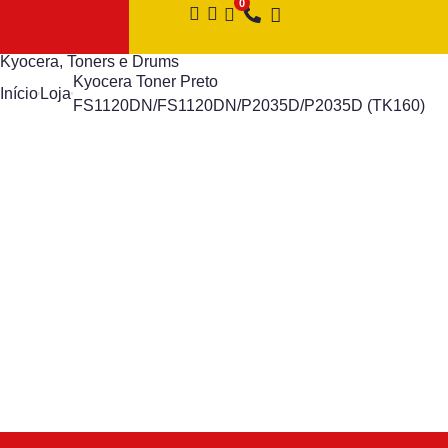
Kyocera
,
Toners e Drums
Kyocera Toner Preto
Início
Loja
FS1120DN/FS1120DN/P2035D/P2035D (TK160)