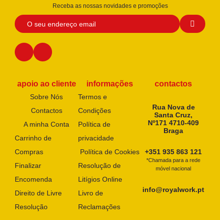
Receba as nossas novidades e promoções
apoio ao cliente
informações
contactos
Sobre Nós
Termos e
Rua Nova de
Contactos
Condições
Santa Cruz,
Nº171 4710-409
A minha Conta
Política de
Braga
Carrinho de
privacidade
Compras
Política de Cookies
+351 935 863 121
*Chamada para a rede
Finalizar
Resolução de
móvel nacional
Encomenda
Litígios Online
info@royalwork.pt
Direito de Livre
Livro de
Resolução
Reclamações