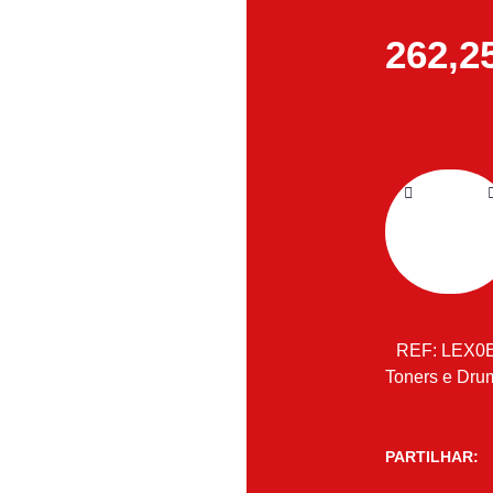
262,2
REF:
LEX0
Toners e Dru
PARTILHAR: