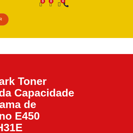
Desejo
R
ark Toner
da Capacidade
rama de
no E450
H31E