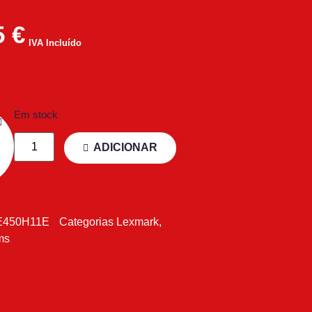
5
€
IVA Incluído
Em stock
ADICIONAR
E450H11E
Categorias
Lexmark
,
ms