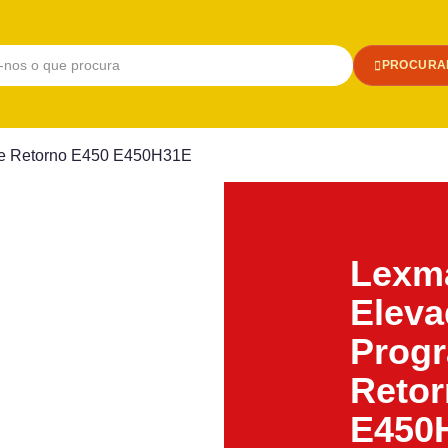
PROCURA
de Retorno E450 E450H31E
Lexm
Eleva
Prog
Retor
E450