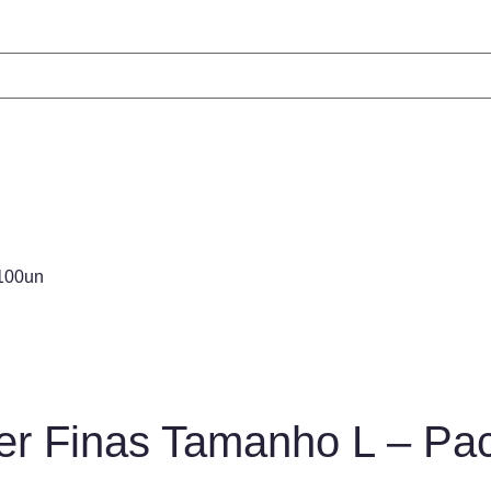
 100un
er Finas Tamanho L – Pa