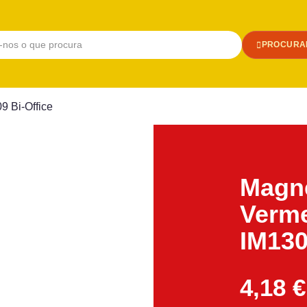
PROCURA
 Bi-Office
Magn
Verme
IM130
4,18
€