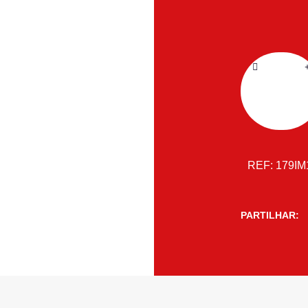
REF:
179IM
PARTILHAR: