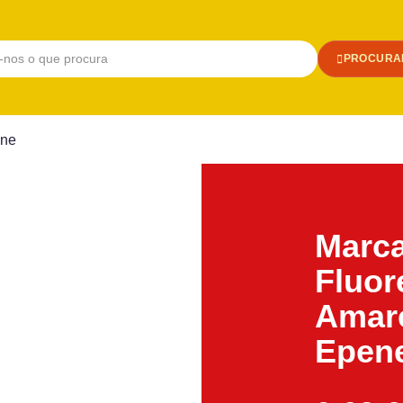
PROCURA
ene
Marc
Fluor
Amar
Epen