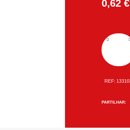
0,62
€
REF:
1331
PARTILHAR: