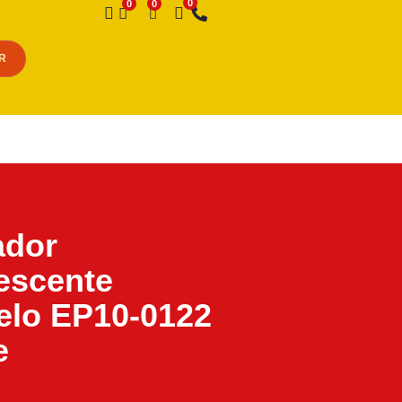
Desejo
R
ador
escente
elo EP10-0122
e