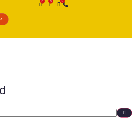
Desejo
R
rd