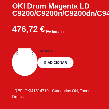
OKI Drum Magenta LD
C9200/C9200n/C9200dn/C9
476,72
€
IVA Incluído
Em stock
ADICIONAR
REF:
OKI41514710
Categorias
Oki
,
Toners e
Drums