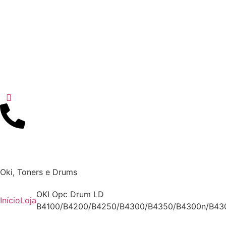
Oki
,
Toners e Drums
OKI Opc Drum LD
Início
Loja
B4100/B4200/B4250/B4300/B4350/B4300n/B43