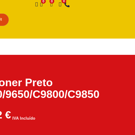
Desejo
R
oner Preto
/9650/C9800/C9850
2
€
IVA Incluído