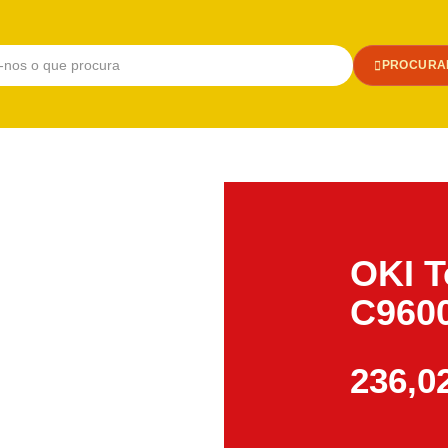
PROCURA
OKI T
C9600
236,0