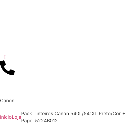
Canon
Pack Tinteiros Canon 540L/541XL Preto/Cor +
Início
Loja
Papel 5224B012