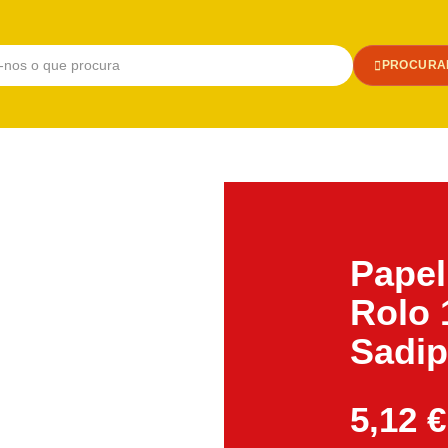
PROCURA
Papel
Rolo 
Sadip
5,12
€