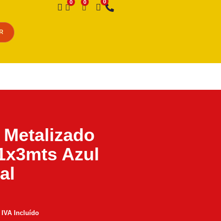
Desejo
R
 Metalizado
1x3mts Azul
al
IVA Incluído