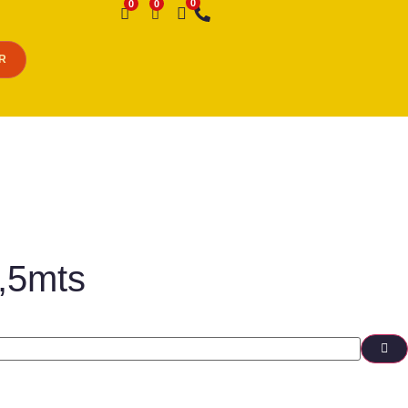
Desejo
R
1,5mts