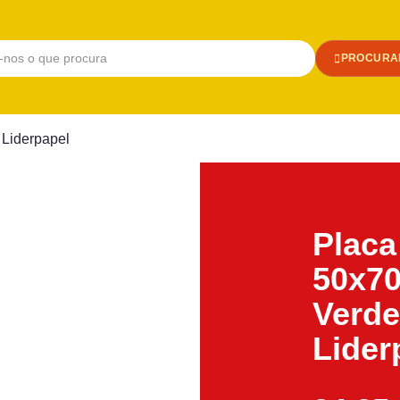
PROCURA
Liderpapel
Plac
50x7
Verde
Lider