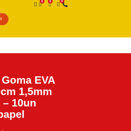
Desejo
R
a Goma EVA
0cm 1,5mm
 – 10un
papel