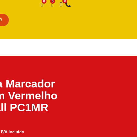
Desejo
R
a Marcador
m Vermelho
all PC1MR
IVA Incluído