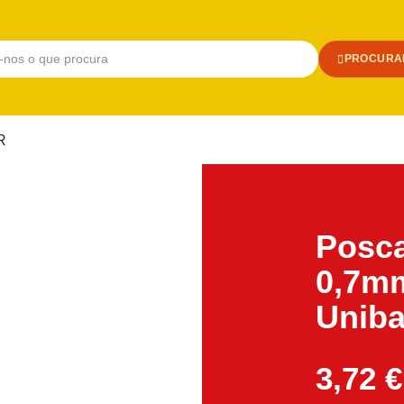
PROCURA
R
Posc
0,7m
Unib
3,72
€