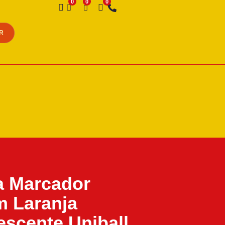
Desejo
R
a Marcador
 Laranja
escente Uniball