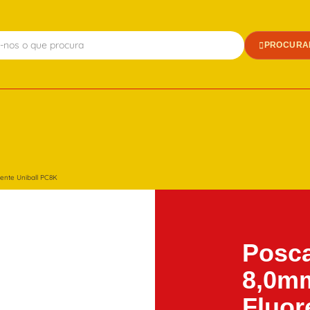
PROCURA
ente Uniball PC8K
Posc
8,0mm
Fluor