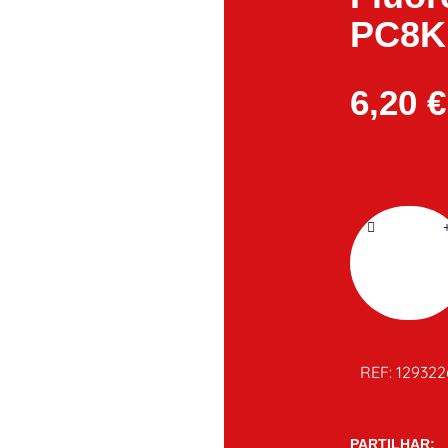
PC8K
6,20
€
REF:
12932
PARTILHAR: