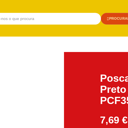
PROCURA
Posc
Preto
PCF35
7,69
€